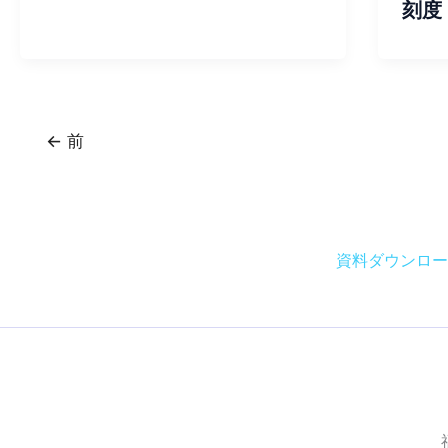
刻度
←
前
資料ダウンロー