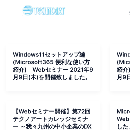
内
容
を
ス
キ
ッ
プ
Windows11セットアップ編
Wi
(Microsoft365 便利な使い方
(Mi
紹介) Webセミナー 2021年9
紹介
月9日(木)を開催致しました。
月9日
【Webセミナー開催】第72回
Mic
テクノアートカレッジセミナ
We
ー ～我々九州の中小企業のDX
した