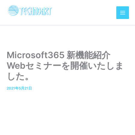
内
容
を
ス
キ
ッ
プ
Microsoft365 新機能紹介
Webセミナーを開催いたしま
した。
2021年5月21日