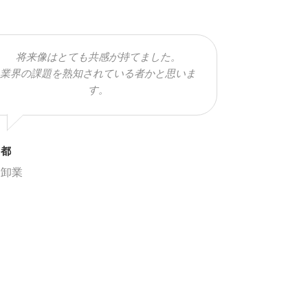
将来像はとても共感が持てました。
業界の課題を熟知されている者かと思いま
す。
京都
療卸業