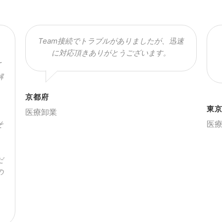
Team接続でトラブルがありましたが、迅速
に対応頂きありがとうございます。
て
解
京都府
東
医療卸業
、
医
そ
だ
の