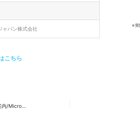
※実
 ジャパン株式会社
はこちら
テクノアートニュース2月号…テレワーク実施の案内/Microsoft365料金改定について