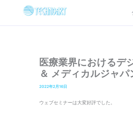
内
容
を
ス
キ
ッ
プ
医療業界におけるデ
＆ メディカルジャパ
2022年2月16日
ウェブセミナーは大変好評でした。