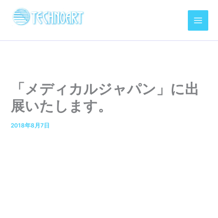
内
容
を
ス
キ
ッ
プ
「メディカルジャパン」に出
展いたします。
2018年8月7日