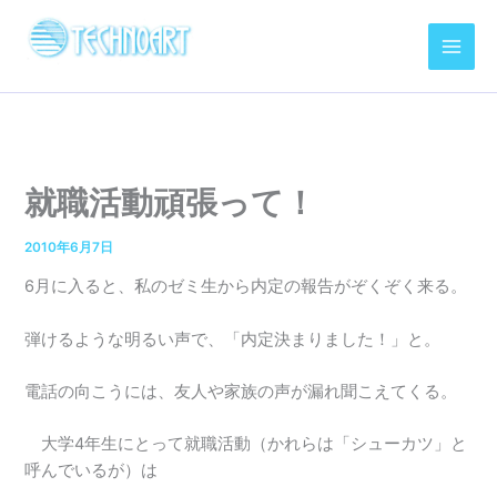
内
容
を
ス
キ
ッ
プ
就職活動頑張って！
2010年6月7日
6月に入ると、私のゼミ生から内定の報告がぞくぞく来る。
弾けるような明るい声で、「内定決まりました！」と。
電話の向こうには、友人や家族の声が漏れ聞こえてくる。
大学4年生にとって就職活動（かれらは「シューカツ」と
呼んでいるが）は