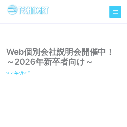
内
容
を
ス
キ
ッ
プ
Web個別会社説明会開催中！
～2026年新卒者向け～
2025年7月25日