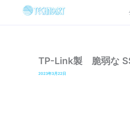
内
容
を
ス
キ
ッ
プ
TP-Link製 脆弱な
2023年3月22日