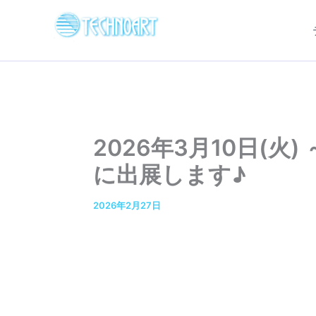
内
容
を
ス
キ
ッ
プ
2026年3月10日(火
に出展します♪
2026年2月27日