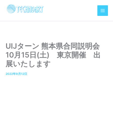
内
容
を
ス
キ
ッ
プ
UIJターン 熊本県合同説明会
10月15日(土) 東京開催 出
展いたします
2022年9月12日