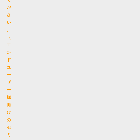
だ
さ
い
。
（
エ
ン
ド
ユ
ー
ザ
ー
様
向
け
の
セ
ミ