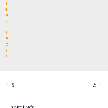
お
断
り
し
て
お
り
ま
す
）
前
次