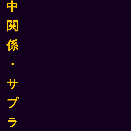
中
関
係
・
サ
プ
ラ