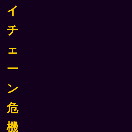
イ
チ
ェ
ー
ン
危
機