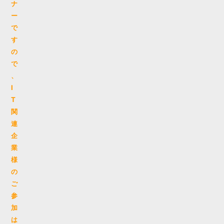
ナ
ー
で
す
の
で
、
I
T
関
連
企
業
様
の
ご
参
加
は