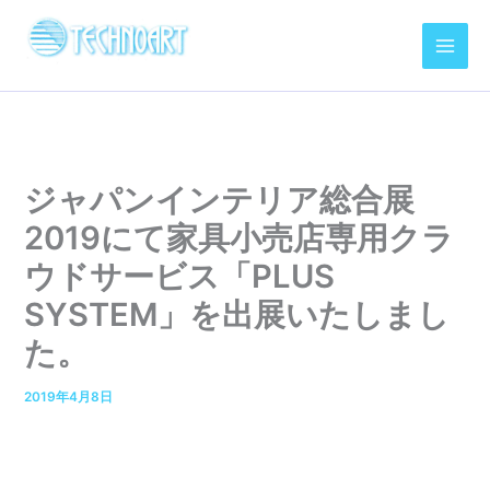
内
容
を
ス
キ
ッ
プ
ジャパンインテリア総合展
2019にて家具小売店専用クラ
ウドサービス「PLUS
SYSTEM」を出展いたしまし
た。
2019年4月8日