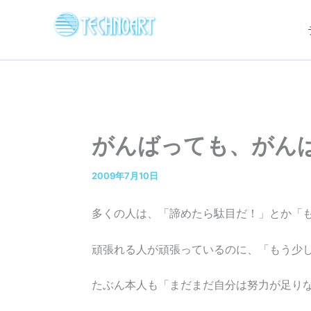
内
容
を
ス
キ
ッ
プ
がんばっても、がん
2009年7月10日
多くの人は、「諦めたら駄目だ！」とか「
頑張れる人が頑張っているのに、「もう少
たぶん本人も「まだまだ自分は努力が足り