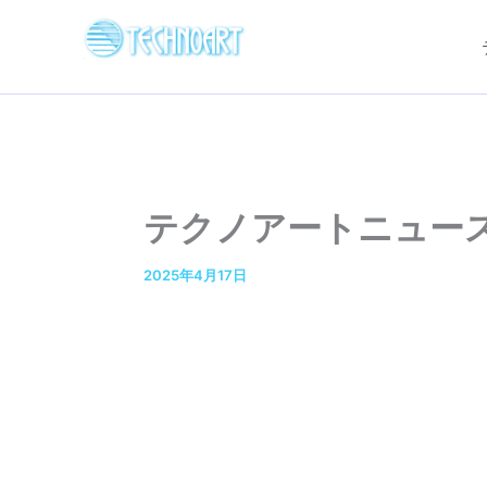
内
容
を
ス
キ
ッ
プ
テクノアートニュース4月
2025年4月17日