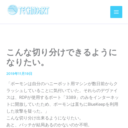
内
容
を
ス
キ
ッ
プ
こんな切り分けできるように
なりたい。
2019年11月19日
「ボーモンは自分のハニーポット用マシンが数日前からク
ラッシュしていることに気付いていた。それらのデヴァイ
スは、RDPが使用するポート「3389」のみをインターネッ
トに開放していたため、ボーモンは直ちにBlueKeepを利用
した攻撃を疑った。」
こんな切り分け出来るようになりたい。
あと、パッチが結局あるのかないのか不明。